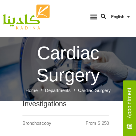
English
Cardiac
Surgery
Home
/
Departments
/
Cardiac Surgery
Appointment
Investigations
Bronchoscopy
From $ 250