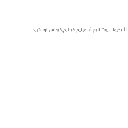
 أليكيوا . يوت انيم أد مينيم فينايم,كيواس نوستريد