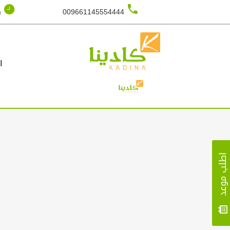
m
009661145554444
ا
طلب موعد