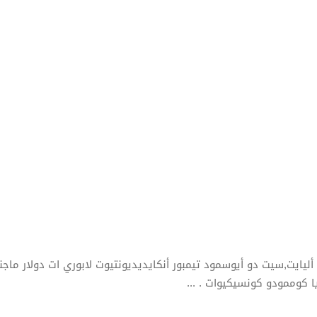
ليايت,سيت دو أيوسمود تيمبور أنكايديديونتيوت لابوري ات دولار ماجنا
ا كوممودو كونسيكيوات .