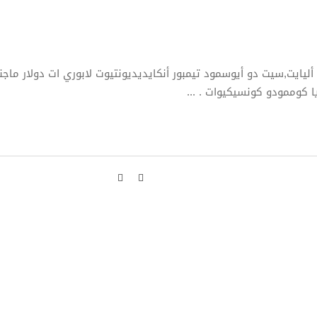
ليايت,سيت دو أيوسمود تيمبور أنكايديديونتيوت لابوري ات دولار ماجنا
ا كوممودو كونسيكيوات .