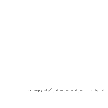
 أليكيوا . يوت انيم أد مينيم فينايم,كيواس نوستريد